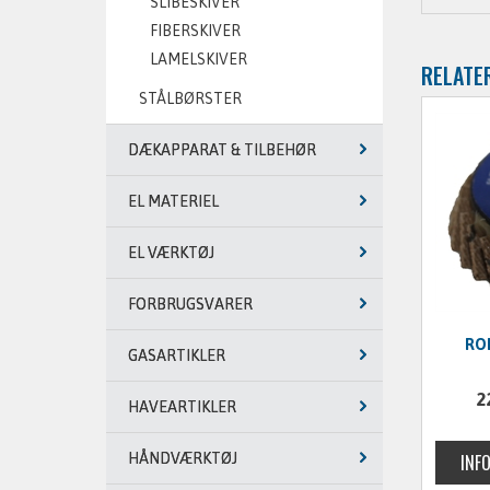
SLIBESKIVER
FIBERSKIVER
LAMELSKIVER
RELATE
STÅLBØRSTER
DÆKAPPARAT & TILBEHØR
EL MATERIEL
EL VÆRKTØJ
FORBRUGSVARER
ROL
GASARTIKLER
2
HAVEARTIKLER
HÅNDVÆRKTØJ