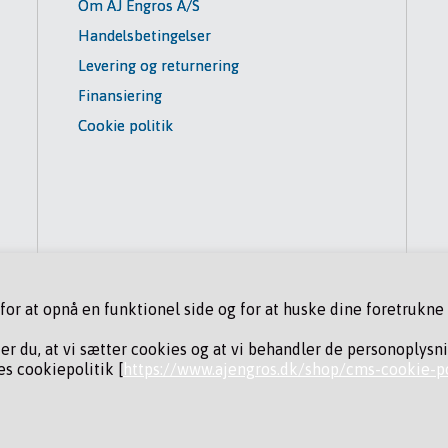
Om AJ Engros A/S
Handelsbetingelser
Levering og returnering
Finansiering
Cookie politik
r at opnå en funktionel side og for at huske dine foretrukne i
der du, at vi sætter cookies og at vi behandler de personoplysn
s cookiepolitik [
https://www.ajengros.dk/shop/cms-cookie-po
ING