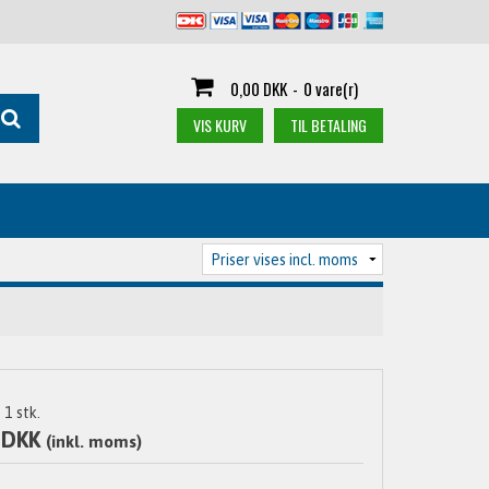
0,00 DKK
-
0 vare(r)
VIS KURV
TIL BETALING
1
stk.
 DKK
(inkl. moms)