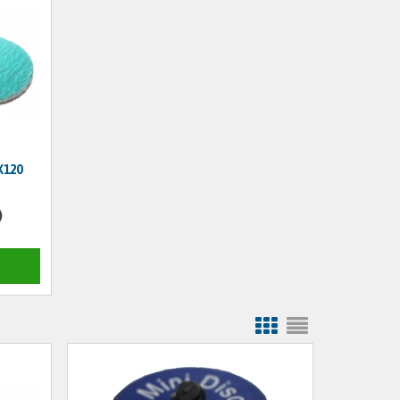
K120
)