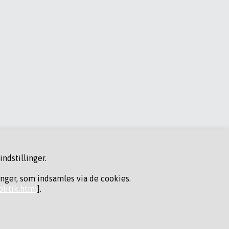
ndstillinger.
inger, som indsamles via de cookies.
litik.html
].