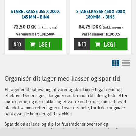
STABELKASSE 355 X 200 X
STABELKASSE 450 X 300 X
145 MM - BIN4
180 MM. - BIN5.
72,50
DKK
84,75
DKK
(inkl. moms)
(inkl. moms)
Varenummer: 10105804
Varenummer: 10105805
Organisér dit lager med kasser og spar tid
Et lager er til opbevaring af varer og skal kunne tilgås nemt og
effektivt. Der er ingen, der gider rende rundt i blinde og lede efter
møtrikkerne, og der er ikke noget værre end skruer, som er blevet
blandet sammen eller ligger ud over det hele, fordi den originale
papkasse, de kom i, er gået i stykker.
Spar tid på at lede, og slip for frustrationer over rod og
unødvendigt besvær med lagerkasser i passende størrelse. Det