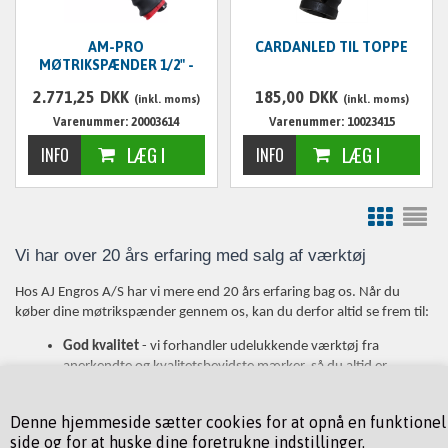
AM-PRO
CARDANLED TIL TOPPE
MØTRIKSPÆNDER 1/2" -
1500 NM
2.771,25
DKK
185,00
DKK
(inkl. moms)
(inkl. moms)
Varenummer: 20003614
Varenummer: 10023415
Vi har over 20 års erfaring med salg af værktøj
Hos AJ Engros A/S har vi mere end 20 års erfaring bag os. Når du
køber dine møtrikspænder gennem os, kan du derfor altid se frem til:
God kvalitet
- vi forhandler udelukkende værktøj fra
anerkendte og kvalitetsbevidste mærker, så du altid er
garanteret det bedste udstyr.
Skarpe priser
- vi importerer selv hovedparten af vores
Denne hjemmeside sætter cookies for at opnå en funktionel
værktøj, hvilket betyder, at vi får dem til gode priser, idet vi
side og for at huske dine foretrukne indstillinger.
springer dyre mellemled over.