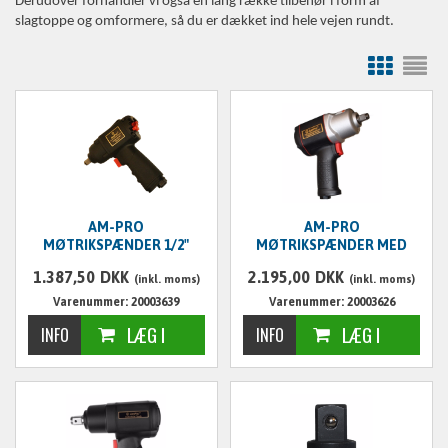
Derudover forhandler vi også en lang række tilbehør i form af
slagtoppe og omformere, så du er dækket ind hele vejen rundt.
AM-PRO
AM-PRO
MØTRIKSPÆNDER 1/2"
MØTRIKSPÆNDER MED
KOMPOSITE, 1/2"
1.387,50
DKK
2.195,00
DKK
(inkl. moms)
(inkl. moms)
Varenummer: 20003639
Varenummer: 20003626