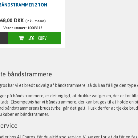
BÅNDSTRAMMER 2 TON
68,00
DKK
(inkl. moms)
Varenummer: 10003115
te båndstrammere
ros har vi et bredt udvalg af båndstrammere, så du kan få lige den type og
ger på båndstrammere, er det vigtigt, at du ikke vælger en, der er for lille,
lads. Eksempelvis har vi båndstrammere, der kan bruges til at holde en bil 
nd båndstrammerens brudstyrke, går det galt. Husk derfor at tjekke brud
du køber en båndstrammer.
service
dler hos AJ Engros, får du altid god service. Vi sørger for, at du får en fas