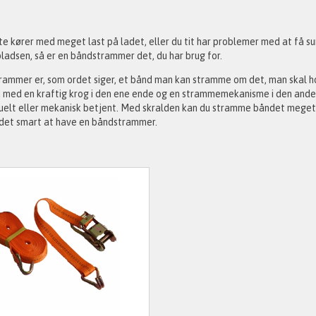
te kører med meget last på ladet, eller du tit har problemer med at få sur
adsen, så er en båndstrammer det, du har brug for.
rammer er, som ordet siger, et bånd man kan stramme om det, man skal h
 med en kraftig krog i den ene ende og en strammemekanisme i den ande
elt eller mekanisk betjent. Med skralden kan du stramme båndet meget m
 det smart at have en båndstrammer.