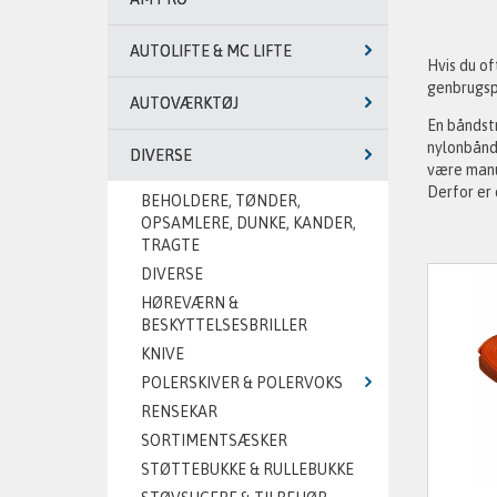
AUTOLIFTE & MC LIFTE
Hvis du of
genbrugspl
AUTOVÆRKTØJ
En båndst
nylonbånd
DIVERSE
være manu
Derfor er
BEHOLDERE, TØNDER,
OPSAMLERE, DUNKE, KANDER,
TRAGTE
DIVERSE
HØREVÆRN &
BESKYTTELSESBRILLER
KNIVE
POLERSKIVER & POLERVOKS
RENSEKAR
SORTIMENTSÆSKER
STØTTEBUKKE & RULLEBUKKE