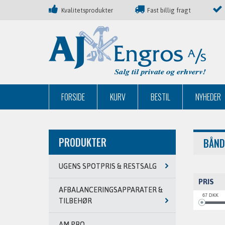
Kvalitetsprodukter
Fast billig fragt
FORSIDE
KURV
BESTIL
NYHEDER
PRODUKTER
BÅND
UGENS SPOTPRIS & RESTSALG
PRIS
AFBALANCERINGSAPPARATER &
67
DKK
TILBEHØR
AM PRO