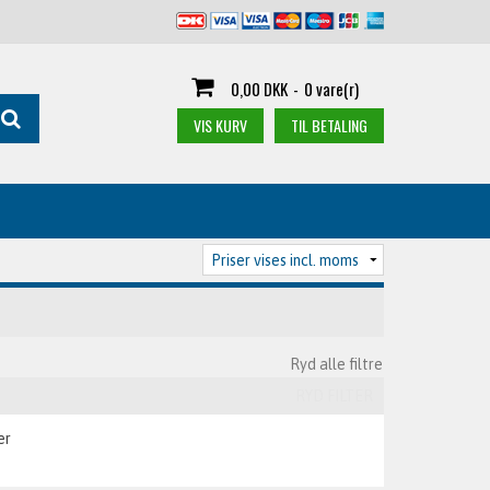
0,00 DKK
-
0 vare(r)
VIS KURV
TIL BETALING
Ryd alle filtre
RYD FILTER
er