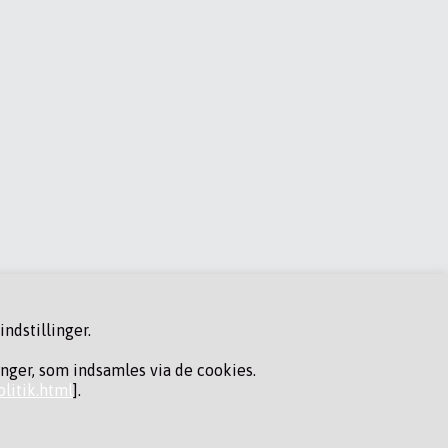
ndstillinger.
inger, som indsamles via de cookies.
litik.html
].