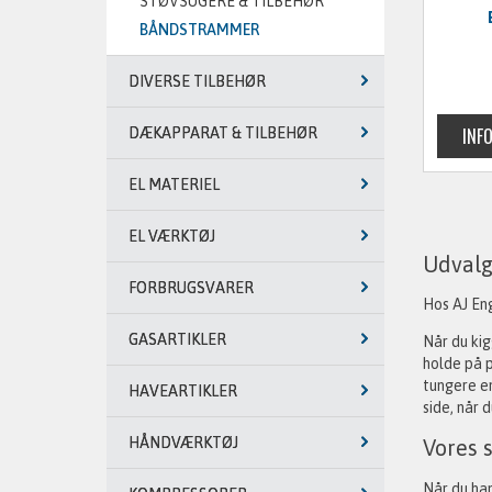
STØVSUGERE & TILBEHØR
BÅNDSTRAMMER
DIVERSE TILBEHØR
DÆKAPPARAT & TILBEHØR
EL MATERIEL
EL VÆRKTØJ
Udvalg
FORBRUGSVARER
Hos AJ Eng
GASARTIKLER
Når du kig
holde på p
tungere e
HAVEARTIKLER
side, når 
HÅNDVÆRKTØJ
Vores 
Når du han