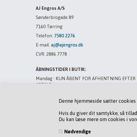
AJ Engros A/S
Sønderbrogade 89
7160 Tørring
Telefon:
7580 2276
E-mail:
aj@ajengros.dk
CVR: 2886 7778
ÅBNINGSTIDER I BUTIK:
Mandag : KUN ÅBENT FOR AFHENTNING EFTER
AFTALE
Tirsdag : LUKKET
Denne hjemmeside sætter cookies fo
Onsdag : LUKKET
Torsdag : LUKKET
Hvis du giver dit samtykke, så tilla
Du kan læse mere om cookies i vore
Fredag : LUKKET
Lørdag : LUKKET
Nødvendige