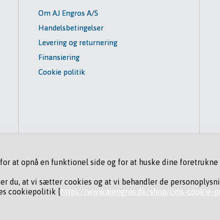
Om AJ Engros A/S
Handelsbetingelser
Levering og returnering
Finansiering
Cookie politik
r at opnå en funktionel side og for at huske dine foretrukne i
der du, at vi sætter cookies og at vi behandler de personoplysn
s cookiepolitik [
https://www.ajengros.dk/shop/cms-cookie-po