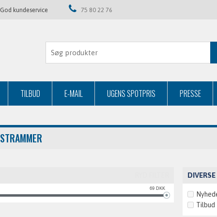
God kundeservice
75 80 22 76
TILBUD
E-MAIL
UGENS SPOTPRIS
PRESSE
STRAMMER
DIVERSE
RYD FILTER
69
DKK
Nyhed
Tilbud