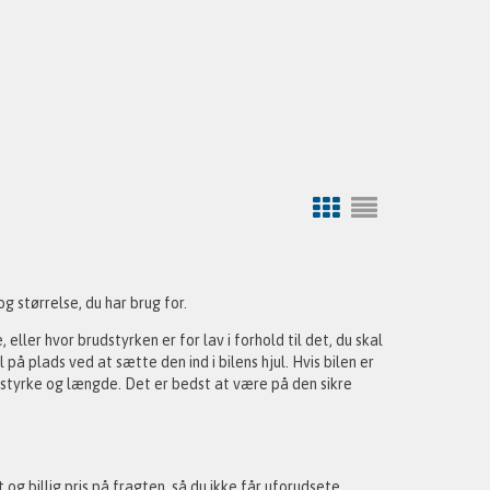
 størrelse, du har brug for.
 eller hvor brudstyrken er for lav i forhold til det, du skal
på plads ved at sætte den ind i bilens hjul. Hvis bilen er
styrke og længde. Det er bedst at være på den sikre
t og billig pris på fragten, så du ikke får uforudsete