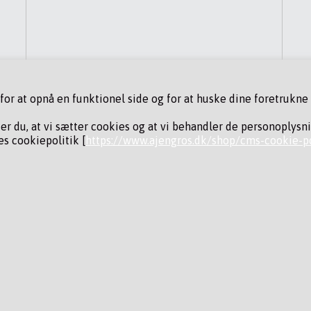
r at opnå en funktionel side og for at huske dine foretrukne i
der du, at vi sætter cookies og at vi behandler de personoplysn
s cookiepolitik [
https://www.ajengros.dk/shop/cms-cookie-po
ING