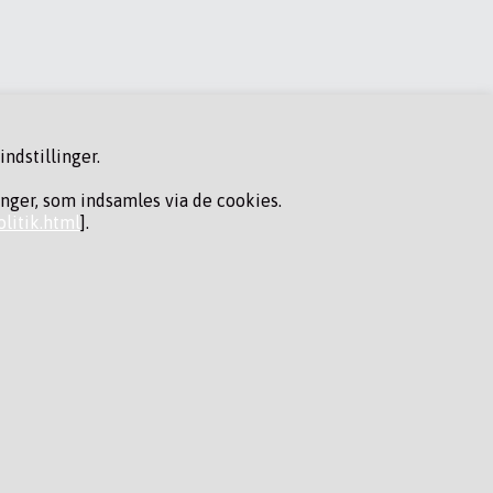
ndstillinger.
inger, som indsamles via de cookies.
litik.html
].
FØLG OS