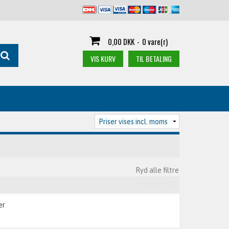
0,00 DKK
-
0 vare(r)
VIS KURV
TIL BETALING
Ryd alle filtre
RYD FILTER
er