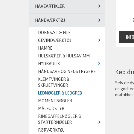
HAVEARTIKLER
HÅNDVÆRKTØJ
DORNSÆT & FILE
GEVINDVÆRKTØJ
HAMRE
HULSKÆRER & HULSAV MM.
HYDRAULIK
Køb di
HÅNDSAVE OG NEDSTRYGERE
KLEMTVINGER &
Selv de d
SKRUETVINGER
en god led
LEDNØGLER & LEDGREB
møtrikker 
MOMENTNØGLER
MÅLEUDSTYR
RINGGAFFELNØGLER &
STARTERNØGLER
RØRVÆRKTØJ