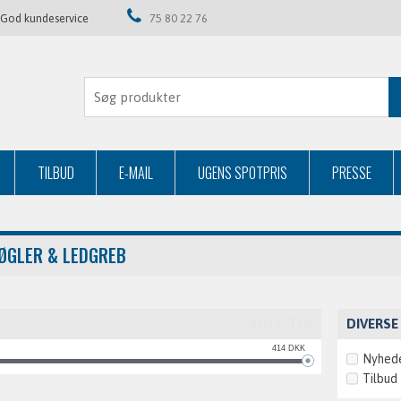
God kundeservice
75 80 22 76
TILBUD
E-MAIL
UGENS SPOTPRIS
PRESSE
ØGLER & LEDGREB
DIVERSE
RYD FILTER
414
DKK
Nyhed
Tilbud