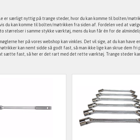
e er særligt nyttig på trange steder, hvor du kan komme til bolten/møtri
vis du kan komme til bolten/møtrikken fra siden af. Fordelen ved at vælge
 to størrelser i samme stykke værktøj, mens du kun får én for de almindeli
øglerne her på vores webshop kan vinkles. Det vil sige, at du kan have e
øtrikker kan nemt sidde så godt fast, så man ikke lige kan skrue dem fri
 sætte fast, så her er det rart med det rette værktøj. Trange steder kan