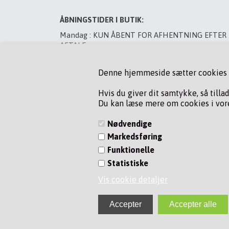
ÅBNINGSTIDER I BUTIK:
Mandag : KUN ÅBENT FOR AFHENTNING EFTER
AFTALE
Tirsdag : LUKKET
Denne hjemmeside sætter cookies fo
Onsdag : LUKKET
Torsdag : LUKKET
Hvis du giver dit samtykke, så tilla
Du kan læse mere om cookies i vore
Fredag : LUKKET
Lørdag : LUKKET
Nødvendige
Markedsføring
VED BYTNING AF GAS MANDAG OG TORSDAG, R
PÅ 75 80 22 76
Funktionelle
ORDERE FRA WEBSHOP SENDES MANDAG &
Statistiske
TORSDAG
Vis cookie detaljer
Find os