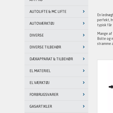
AUTOLIFTE & MC LIFTE
En lednøgl
perfekt, h
AUTOVÆRKTØJ
typisk får
Mange af n
DIVERSE
Bolte og m
stramme at
DIVERSE TILBEHØR
DÆKAPPARAT & TILBEHØR
EL MATERIEL
EL VÆRKTØJ
FORBRUGSVARER
GASARTIKLER