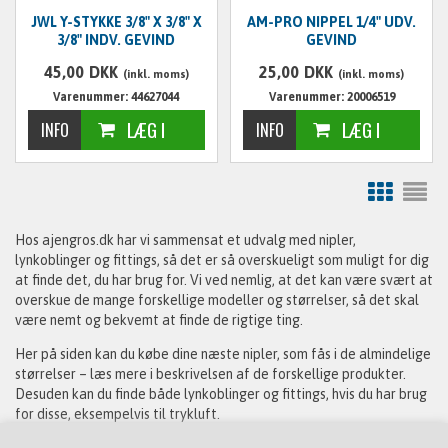
JWL Y-STYKKE 3/8" X 3/8" X
AM-PRO NIPPEL 1/4" UDV.
3/8" INDV. GEVIND
GEVIND
45,00
DKK
25,00
DKK
(inkl. moms)
(inkl. moms)
Varenummer: 44627044
Varenummer: 20006519
Hos ajengros.dk har vi sammensat et udvalg med nipler,
lynkoblinger og fittings, så det er så overskueligt som muligt for dig
at finde det, du har brug for. Vi ved nemlig, at det kan være svært at
overskue de mange forskellige modeller og størrelser, så det skal
være nemt og bekvemt at finde de rigtige ting.
Her på siden kan du købe dine næste nipler, som fås i de almindelige
størrelser – læs mere i beskrivelsen af de forskellige produkter.
Desuden kan du finde både lynkoblinger og fittings, hvis du har brug
for disse, eksempelvis til trykluft.
Alle vores nipler, lynkoblinger og fittings er fremstillet af solide