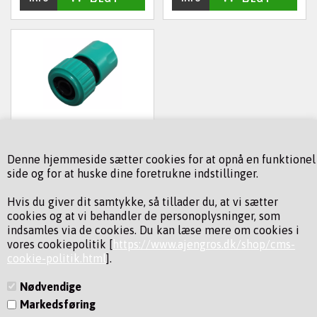
SLANGEKOBLING 3/4" -
PLAST
Denne hjemmeside sætter cookies for at opnå en funktionel
24,95
DKK
(inkl. moms)
side og for at huske dine foretrukne indstillinger.
Varenummer: 10066474
Hvis du giver dit samtykke, så tillader du, at vi sætter
cookies og at vi behandler de personoplysninger, som
indsamles via de cookies. Du kan læse mere om cookies i
vores cookiepolitik [
https://www.ajengros.dk/shop/cms-
cookie-politik.html
].
Nødvendige
Markedsføring