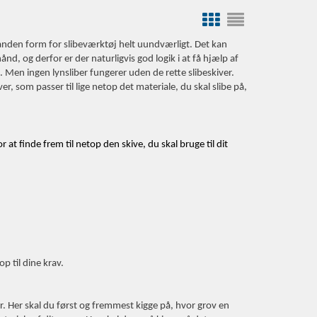
n anden form for slibeværktøj helt uundværligt. Det kan
nd, og derfor er der naturligvis god logik i at få hjælp af
.
Men ingen lynsliber fungerer uden de rette slibeskiver.
er, som passer til lige netop det materiale, du skal slibe på,
r at finde frem til netop den skive, du skal bruge til dit
op til dine krav.
er. Her skal du først og fremmest kigge på, hvor grov en