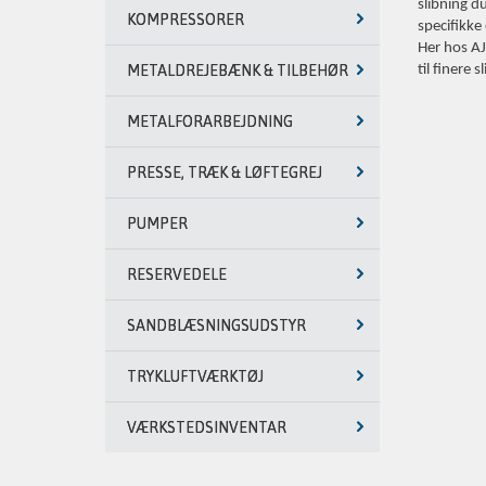
slibning d
KOMPRESSORER
specifikke
Her hos AJ
METALDREJEBÆNK & TILBEHØR
til finere s
METALFORARBEJDNING
PRESSE, TRÆK & LØFTEGREJ
PUMPER
RESERVEDELE
SANDBLÆSNINGSUDSTYR
TRYKLUFTVÆRKTØJ
VÆRKSTEDSINVENTAR