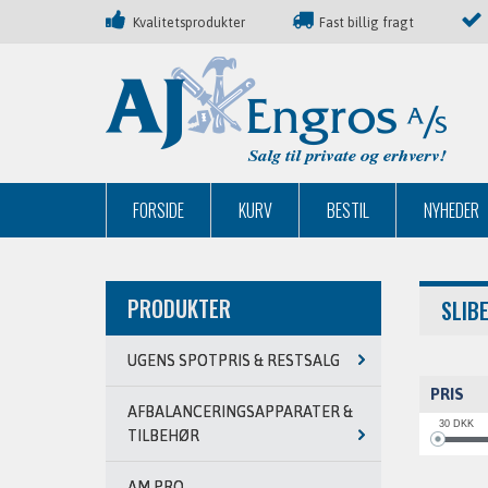
Kvalitetsprodukter
Fast billig fragt
FORSIDE
KURV
BESTIL
NYHEDER
PRODUKTER
SLIB
UGENS SPOTPRIS & RESTSALG
PRIS
AFBALANCERINGSAPPARATER &
30
DKK
TILBEHØR
AM PRO