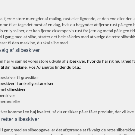
kal fjerne store mængder af maling, rust eller lignende, er den ene eller de
me til at tage det mest af en dag, hvis du begynder at fjerne rust på egen hå
s en lynsliber, der kan fjerne eksempelvis rust fra jern og metal på ingen tid
l i gang med at slibe, starter det hele således med at vælge de rette slibeskiv
ser til den maskine, du skal slibe med.
valg af slibeskiver
en har vi samlet vores store udvalg af
slibeskiver, hvor du har rig mulighed fo
til din maskine. Hos AJ Engros finder du bl.a.:
ibeskriver til grovsliber
ibeskiver i forskellige størrelser
mel
slibeskiver
berskiver
iberondeller
kiver komme i en høj kvalitet, så du er sikker på at få et produkt, der vil leve 
retter slibeskiver
l i gang med en slibeopgave, er det afgørende at få valgt de rette sliberskiv