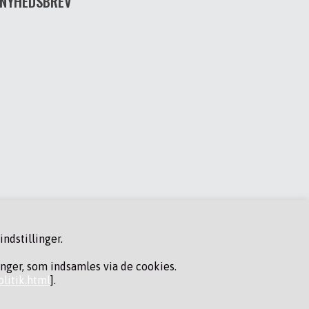
NYHEDSBREV
ndstillinger.
inger, som indsamles via de cookies.
litik.html
].