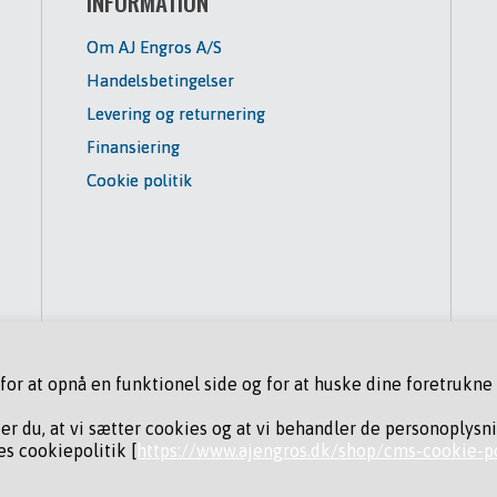
INFORMATION
Om AJ Engros A/S
Handelsbetingelser
Levering og returnering
Finansiering
Cookie politik
r at opnå en funktionel side og for at huske dine foretrukne i
der du, at vi sætter cookies og at vi behandler de personoplysn
s cookiepolitik [
https://www.ajengros.dk/shop/cms-cookie-po