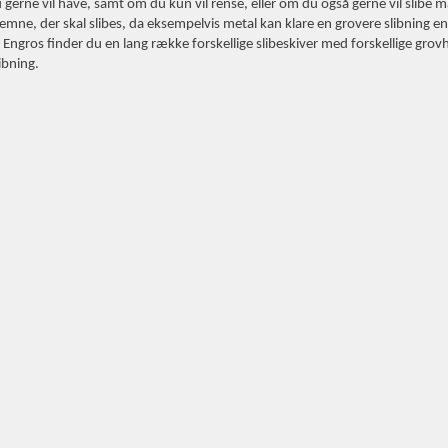
u gerne vil have, samt om du kun vil rense, eller om du også gerne vil slibe m
 emne, der skal slibes, da eksempelvis metal kan klare en grovere slibning e
 Engros finder du en lang række forskellige slibeskiver med forskellige grovh
libning.