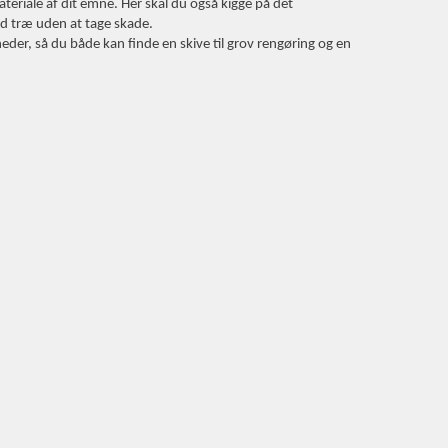
ateriale af dit emne. Her skal du også kigge på det
nd træ uden at tage skade.
eder, så du både kan finde en skive til grov rengøring og en