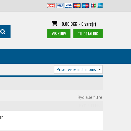
0,00 DKK
-
0 vare(r)
VIS KURV
TIL BETALING
Ryd alle filtre
RYD FILTER
er