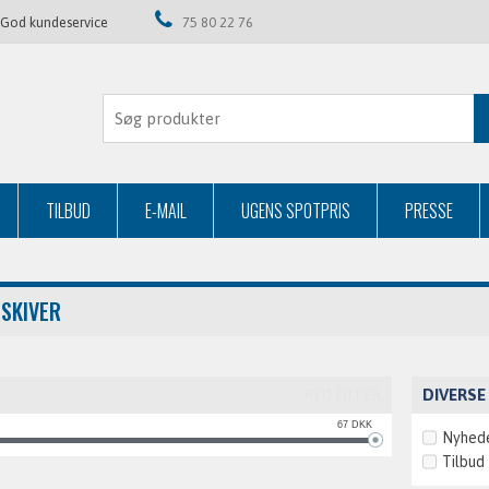
God kundeservice
75 80 22 76
TILBUD
E-MAIL
UGENS SPOTPRIS
PRESSE
ESKIVER
DIVERSE
RYD FILTER
67
DKK
Nyhed
Tilbud