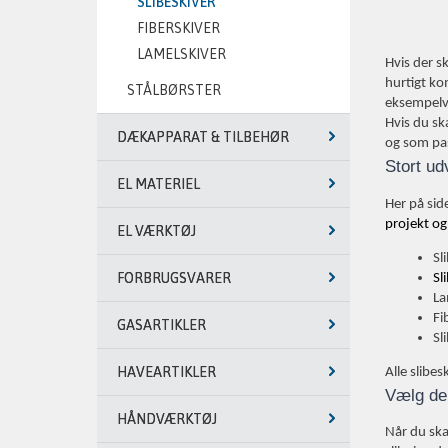
SLIBESKIVER
FIBERSKIVER
LAMELSKIVER
Hvis der s
hurtigt kom
STÅLBØRSTER
eksempelvi
Hvis du ska
DÆKAPPARAT & TILBEHØR
og som pas
Stort ud
EL MATERIEL
Her på sid
projekt og 
EL VÆRKTØJ
Sl
FORBRUGSVARER
Sl
La
Fi
GASARTIKLER
Sl
HAVEARTIKLER
Alle slibes
Vælg de 
HÅNDVÆRKTØJ
Når du ska