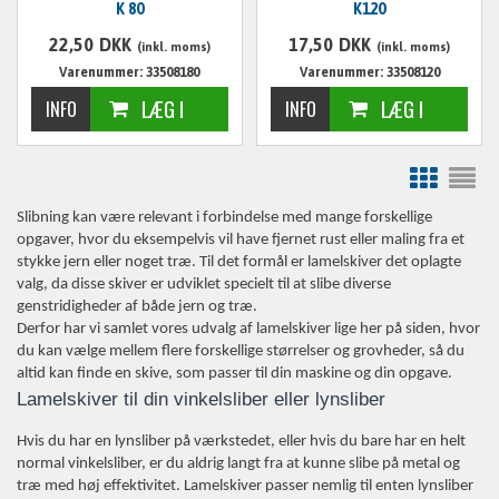
K 80
K120
22,50
DKK
17,50
DKK
(inkl. moms)
(inkl. moms)
Varenummer: 33508180
Varenummer: 33508120
Slibning kan være relevant i forbindelse med mange forskellige
opgaver, hvor du eksempelvis vil have fjernet rust eller maling fra et
stykke jern eller noget træ. Til det formål er lamelskiver det oplagte
valg, da disse skiver er udviklet specielt til at slibe diverse
genstridigheder af både jern og træ.
Derfor har vi samlet vores udvalg af lamelskiver lige her på siden, hvor
du kan vælge mellem flere forskellige størrelser og grovheder, så du
altid kan finde en skive, som passer til din maskine og din opgave.
Lamelskiver til din vinkelsliber eller lynsliber
Hvis du har en lynsliber på værkstedet, eller hvis du bare har en helt
normal vinkelsliber, er du aldrig langt fra at kunne slibe på metal og
træ med høj effektivitet. Lamelskiver passer nemlig til enten lynsliber