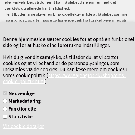
eller vinkelsliber, så du nemt kan få slebet dine emner med det
værktøj, du allerede har til rådighed.
Her tilbyder lamelskiver en billig og effektiv måde at få slebet gammel
maling, rust, spartelmasse og lignende væk fra forskellige emner, så
det bliver lidt sjovere at være gør det selv-mand.
Lamelskiver i høj kvalitet
Denne hjemmeside sætter cookies for at opnå en funktionel
side og for at huske dine foretrukne indstillinger.
Hos AJ Engros sælger vi lamelskiver i høj kvalitet, som vil leve op til alle
dine krav, når det kommer til brug. Men det hele handler ikke kun om
Hvis du giver dit samtykke, så tillader du, at vi sætter
kvalitet, for du skal også sørge for at vælge den rette lamelskive til
cookies og at vi behandler de personoplysninger, som
netop din opgave. Her skal du første og fremmest kigge på skivens
indsamles via de cookies. Du kan læse mere om cookies i
grovhed, som afgør, hvor meget skiven vil slibe af under brug. Derfor
vores cookiepolitik [
https://www.ajengros.dk/shop/cms-
skal du kigge på hvad og hvor meget, du vil slibe.
cookie-politik.html
].
Nødvendige
Markedsføring
Funktionelle
KONTAKT
Statistiske
INFORMATION
Vis cookie detaljer