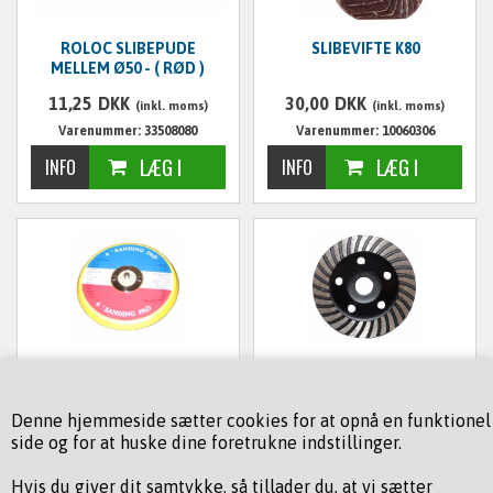
ROLOC SLIBEPUDE
SLIBEVIFTE K80
MELLEM Ø50 - ( RØD )
11,25
DKK
30,00
DKK
(inkl. moms)
(inkl. moms)
Varenummer: 33508080
Varenummer: 10060306
SÅL TIL EXCENTERSLIBER
DIAMANT SLIBEKOP Ø 125
Ø150 MM
MM PAKKE MED 10 STK
Denne hjemmeside sætter cookies for at opnå en funktionel
98,00
DKK
3.725,00
DKK
(inkl. moms)
(inkl. moms)
side og for at huske dine foretrukne indstillinger.
Varenummer: 10028002
Varenummer: 10009201 - 1
Hvis du giver dit samtykke, så tillader du, at vi sætter