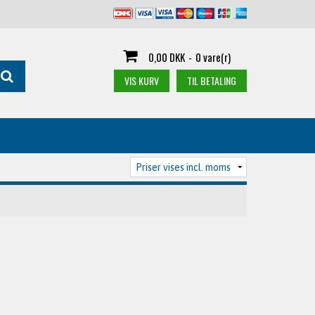
0,00 DKK
-
0 vare(r)
VIS KURV
TIL BETALING