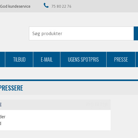
God kundeservice
75 80 22 76
TILBUD
E-MAIL
UGENS SPOTPRIS
PRESSE
PRESSERE
E
RYD FILTER
der
d