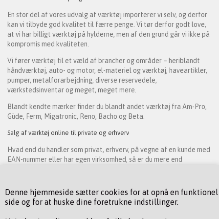
En stor del af vores udvalg af værktøj importerer vi selv, og derfor
kan vi tilbyde god kvalitet til færre penge. Vi tør derfor godt love,
at vi har billigt værktøj på hylderne, men af den grund går vi ikke på
kompromis med kvaliteten.
Vi fører værktøj til et væld af brancher og områder – heriblandt
håndværktøj, auto- og motor, el-materiel og værktøj, haveartikler,
pumper, metalforarbejdning, diverse reservedele,
værkstedsinventar og meget, meget mere.
Blandt kendte mærker finder du blandt andet værktøj fra Am-Pro,
Güde, Ferm, Migatronic, Reno, Bacho og Beta.
Salg af værktøj online til private og erhverv
Hvad end du handler som privat, erhverv, på vegne af en kunde med
EAN-nummer eller har egen virksomhed, så er du mere end
velkommen som kunde hos os. Vi har både noget til den
professionelle håndværker, der har krav til specifikke værktøjer
eller maskiner, som skal passe ind i nogle særlige behov, men også
Denne hjemmeside sætter cookies for at opnå en funktionel
noget til gør-det-selv-manden, der har projekter hjemme i privaten.
side og for at huske dine foretrukne indstillinger.
Har du brug for hjælp til at finde det rette værktøj, eller har du