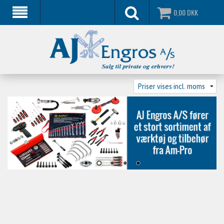
0,00
DKK