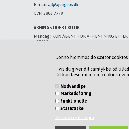
E-mail:
aj@ajengros.dk
CVR: 2886 7778
ÅBNINGSTIDER I BUTIK:
Mandag : KUN ÅBENT FOR AFHENTNING EFTER
AFTALE
Tirsdag : LUKKET
Denne hjemmeside sætter cookies fo
Onsdag : LUKKET
Torsdag : LUKKET
Hvis du giver dit samtykke, så tilla
Du kan læse mere om cookies i vore
Fredag : LUKKET
Lørdag : LUKKET
Nødvendige
Markedsføring
VED BYTNING AF GAS MANDAG OG TORSDAG, R
PÅ 75 80 22 76
Funktionelle
ORDERE FRA WEBSHOP SENDES MANDAG &
Statistiske
TORSDAG
Vis cookie detaljer
Find os