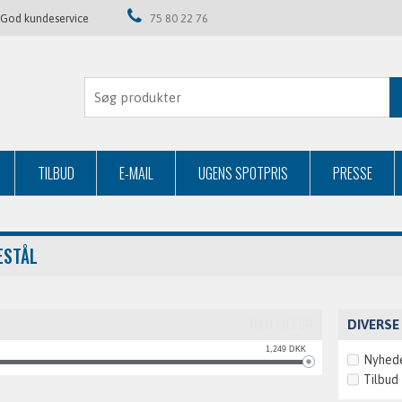
God kundeservice
75 80 22 76
TILBUD
E-MAIL
UGENS SPOTPRIS
PRESSE
ESTÅL
DIVERSE
RYD FILTER
1,249
DKK
Nyhed
Tilbud