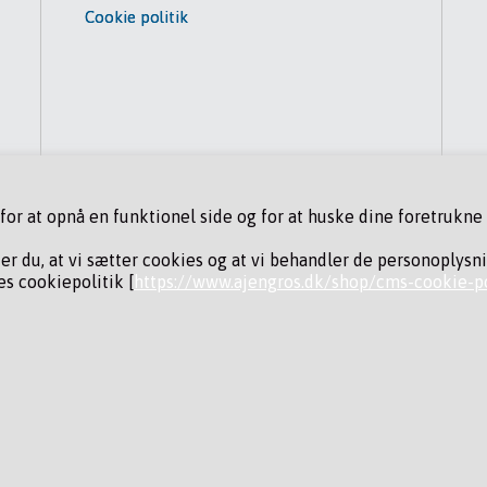
Cookie politik
r at opnå en funktionel side og for at huske dine foretrukne i
der du, at vi sætter cookies og at vi behandler de personoplysn
s cookiepolitik [
https://www.ajengros.dk/shop/cms-cookie-po
ING