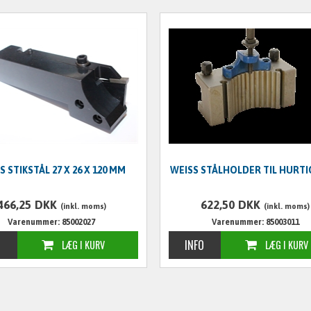
S STIKSTÅL 27 X 26 X 120 MM
WEISS STÅLHOLDER TIL HURTI
466,25
DKK
622,50
DKK
(inkl. moms)
(inkl. moms)
Varenummer: 85002027
Varenummer: 85003011