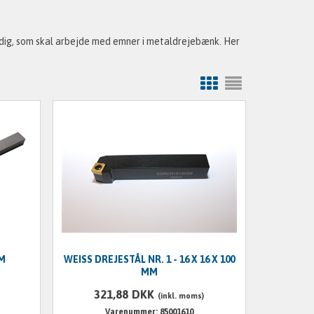
r dig, som skal arbejde med emner i metaldrejebænk. Her
MM
WEISS DREJESTÅL NR. 1 - 16 X 16 X 100
MM
321,88
DKK
(inkl. moms)
Varenummer: 85001610