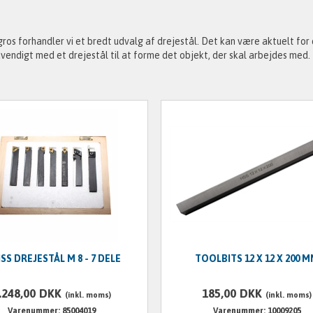
ros forhandler vi et bredt udvalg af drejestål. Det kan være aktuelt fo
vendigt med et drejestål til at forme det objekt, der skal arbejdes med.
SS DREJESTÅL M 8 - 7 DELE
TOOLBITS 12 X 12 X 200 
.248,00
DKK
185,00
DKK
(inkl. moms)
(inkl. moms)
Varenummer: 85004019
Varenummer: 10009205