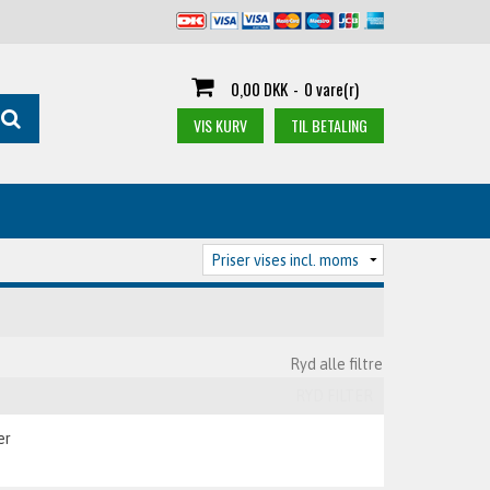
0,00 DKK
-
0 vare(r)
VIS KURV
TIL BETALING
Ryd alle filtre
RYD FILTER
er