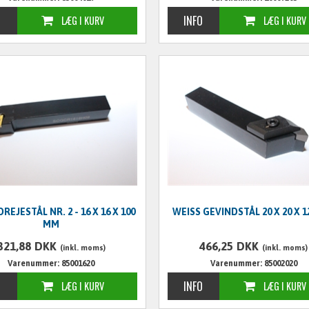
REJESTÅL NR. 2 - 16 X 16 X 100
WEISS GEVINDSTÅL 20 X 20 X 
MM
321,88
DKK
466,25
DKK
(inkl. moms)
(inkl. moms)
Varenummer: 85001620
Varenummer: 85002020