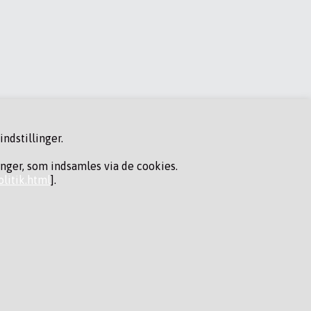
ndstillinger.
inger, som indsamles via de cookies.
litik.html
].
FØLG OS