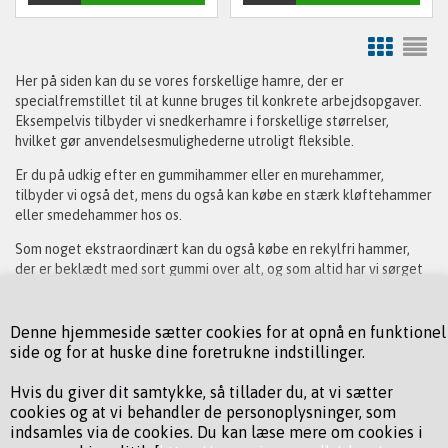
Her på siden kan du se vores forskellige hamre, der er
specialfremstillet til at kunne bruges til konkrete arbejdsopgaver.
Eksempelvis tilbyder vi snedkerhamre i forskellige størrelser,
hvilket gør anvendelsesmulighederne utroligt fleksible.
Er du på udkig efter en gummihammer eller en murehammer,
tilbyder vi også det, mens du også kan købe en stærk kløftehammer
eller smedehammer hos os.
Som noget ekstraordinært kan du også købe en rekylfri hammer,
der er beklædt med sort gummi over alt, og som altid har vi sørget
for at priserne på vores produkter er så lave som muligt, uden at
der er gået på kompromis med kvaliteten. Det gælder også alle
vores andre hamre.
Denne hjemmeside sætter cookies for at opnå en funktionel
side og for at huske dine foretrukne indstillinger.
Vil du vide mere om de forskellige hamre, eller har du
spørgsmål i forbindelse med hvilken model du skal vælge, er vi
Hvis du giver dit samtykke, så tillader du, at vi sætter
altid glade for at kunne hjælpe og vejlede vores kunder. Derfor
cookies og at vi behandler de personoplysninger, som
kan du kontakte os på telefon 75 80 22 76 eller på mail
indsamles via de cookies. Du kan læse mere om cookies i
ahj@ajengros.dk
, hvis du har spørgsmål i forbindelse med din