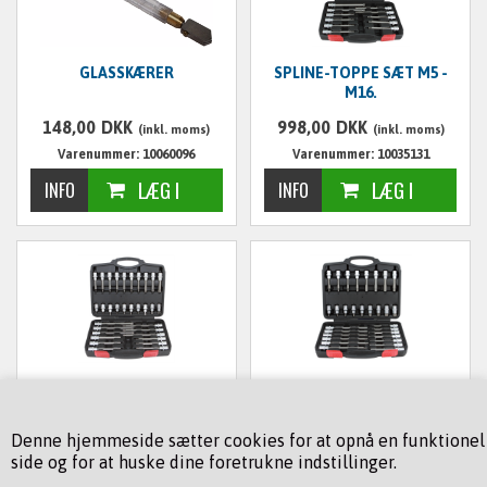
GLASSKÆRER
SPLINE-TOPPE SÆT M5 -
M16.
148,00
DKK
998,00
DKK
(inkl. moms)
(inkl. moms)
Varenummer: 10060096
Varenummer: 10035131
TORX TOPPE SÆT
UNBRACO TOPPE SÆT
Denne hjemmeside sætter cookies for at opnå en funktionel
998,00
DKK
998,00
DKK
(inkl. moms)
(inkl. moms)
side og for at huske dine foretrukne indstillinger.
Varenummer: 10035132
Varenummer: 10035130