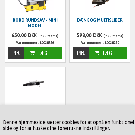
BORD RUNDSAV - MINI
BÆNK OG MULTISLIBER
MODEL
650,00
DKK
598,00
DKK
(inkl. moms)
(inkl. moms)
Varenummer: 10028256
Varenummer: 10028250
BÅNDSLIBER TIL TRYKLUFT
Denne hjemmeside sætter cookies for at opnå en funktionel
797,50
DKK
(inkl. moms)
side og for at huske dine foretrukne indstillinger.
Varenummer: 10000352