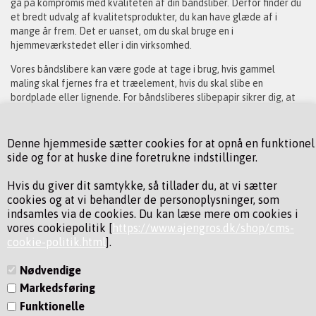
gå på kompromis med kvaliteten af din båndsliber. Derfor finder du
et bredt udvalg af kvalitetsprodukter, du kan have glæde af i
mange år frem. Det er uanset, om du skal bruge en i
hjemmeværkstedet eller i din virksomhed.
Vores båndslibere kan være gode at tage i brug, hvis gammel
maling skal fjernes fra et træelement, hvis du skal slibe en
bordplade eller lignende. For båndsliberes slibepapir sikrer dig, at
arbejdet bliver udført effektivt – hver gang. Og at du selvfølgelig
får et fejlfrit resultat.
Denne hjemmeside sætter cookies for at opnå en funktionel
Her på siden finder du maskiner i forskellige prisklasser og
side og for at huske dine foretrukne indstillinger.
størrelser. Vi ved nemlig alt om, hvor stor forskel der kan være på
ønskerne og behovene til maskinen – det har vi derfor også forsøgt
Hvis du giver dit samtykke, så tillader du, at vi sætter
at tage højde for, da vi har udvalgt båndslibere til vores sortiment.
cookies og at vi behandler de personoplysninger, som
indsamles via de cookies. Du kan læse mere om cookies i
Tag endelig et kig på vores side og se, om ikke du kan finde det, du
vores cookiepolitik [
https://www.ajengros.dk/shop/cms-
leder efter.
cookie-politik.html
].
Nødvendige
Markedsføring
Funktionelle
KONTAKT