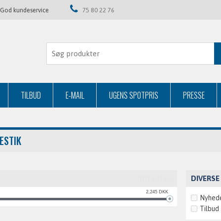
God kundeservice
75 80 22 76
TILBUD
E-MAIL
UGENS SPOTPRIS
PRESSE
ESTIK
DIVERSE
RYD FILTER
2,245
DKK
Nyhed
Tilbud