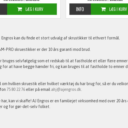
 Engros kan du finde et stort udvalg af skrustikker til ethvert formål.
M-PRO skruestikker er der 10 års garanti mod brud.
r bruges selvfølgelig som et redskab til at fastholde et eller flere emne
g for at have begge hænder fri, og kan bruges til at fastholde to emner 
ivl om hvilken skruestik eller hvilket værktøj du har brug for, så er du vel
efon
75 80 22 76
eller på email
ahj@ajengros.dk.
e har, kan vi skaffe! AJ Engros er en familiejet virksomhed med over 20 års
 og for gør-det-selv folket.