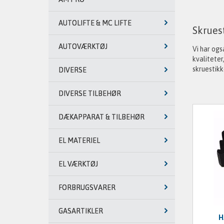
AUTOLIFTE & MC LIFTE
Skrues
AUTOVÆRKTØJ
Vi har ogs
kvaliteter
skruestikk
DIVERSE
DIVERSE TILBEHØR
DÆKAPPARAT & TILBEHØR
EL MATERIEL
EL VÆRKTØJ
FORBRUGSVARER
GASARTIKLER
H