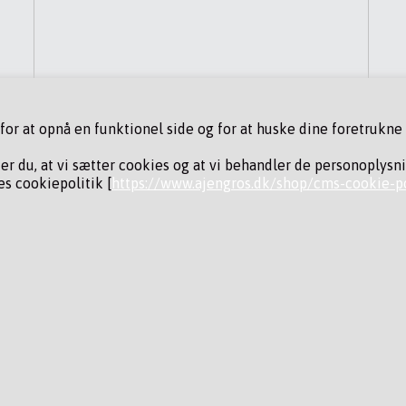
r at opnå en funktionel side og for at huske dine foretrukne i
der du, at vi sætter cookies og at vi behandler de personoplysn
s cookiepolitik [
https://www.ajengros.dk/shop/cms-cookie-po
ING