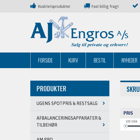
Kvalitetsprodukter
Fast billig fragt
FORSIDE
KURV
BESTIL
NYHEDER
PRODUKTER
SKRU
UGENS SPOTPRIS & RESTSALG
PRIS
AFBALANCERINGSAPPARATER &
435
DKK
TILBEHØR
AM PRO