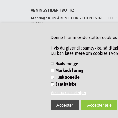
ÅBNINGSTIDER I BUTIK:
Mandag : KUN ÅBENT FOR AFHENTNING EFTER
AFTALE
Tirsdag : LUKKET
Denne hjemmeside sætter cookies fo
Onsdag : LUKKET
Torsdag : LUKKET
Hvis du giver dit samtykke, så tilla
Du kan læse mere om cookies i vore
Fredag : LUKKET
Lørdag : LUKKET
Nødvendige
Markedsføring
VED BYTNING AF GAS MANDAG OG TORSDAG, R
PÅ 75 80 22 76
Funktionelle
ORDERE FRA WEBSHOP SENDES MANDAG &
Statistiske
TORSDAG
Vis cookie detaljer
Find os