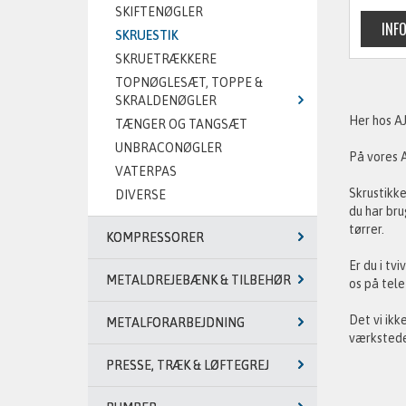
SKIFTENØGLER
SKRUESTIK
SKRUETRÆKKERE
TOPNØGLESÆT, TOPPE &
SKRALDENØGLER
Her hos AJ
TÆNGER OG TANGSÆT
UNBRACONØGLER
På vores A
VATERPAS
Skrustikke
DIVERSE
du har bru
tørrer.
KOMPRESSORER
Er du i tv
METALDREJEBÆNK & TILBEHØR
os på tel
Det vi ikk
METALFORARBEJDNING
værksteder
PRESSE, TRÆK & LØFTEGREJ