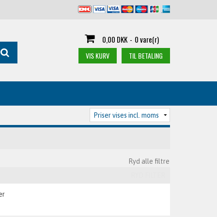
0,00 DKK
-
0 vare(r)
VIS KURV
TIL BETALING
Ryd alle filtre
RYD FILTER
er