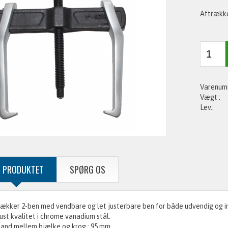
Aftrække
 PRODUKTET
SPØRG OS
ækker 2-ben med vendbare og let justerbare ben for både udvendig og i
st kvalitet i chrome vanadium stål.
and mellem bjælke og krog : 95 mm