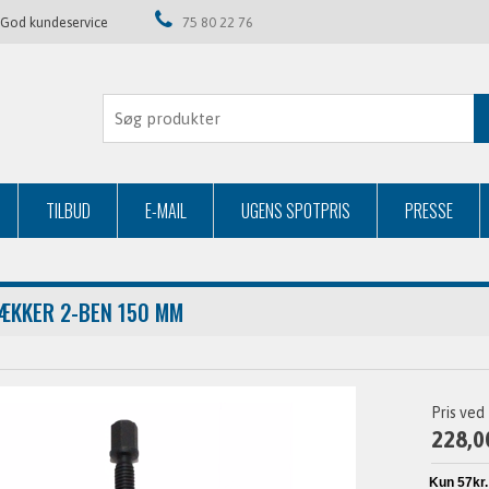
God kundeservice
75 80 22 76
TILBUD
E-MAIL
UGENS SPOTPRIS
PRESSE
ÆKKER 2-BEN 150 MM
Pris ved
228,0