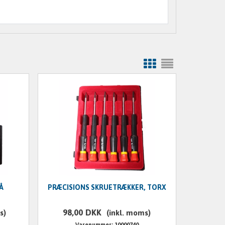
Å
PRÆCISIONS SKRUETRÆKKER, TORX
98,00
DKK
s)
(inkl. moms)