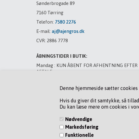
Sønderbrogade 89
7160 Tørring
Telefon:
7580 2276
E-mail:
aj@ajengros.dk
CVR: 2886 7778
ÅBNINGSTIDER I BUTIK:
Mandag : KUN ÅBENT FOR AFHENTNING EFTER
AFTALE
Tirsdag : LUKKET
Denne hjemmeside sætter cookies fo
Onsdag : LUKKET
Torsdag : LUKKET
Hvis du giver dit samtykke, så tilla
Du kan læse mere om cookies i vore
Fredag : LUKKET
Lørdag : LUKKET
Nødvendige
Markedsføring
VED BYTNING AF GAS MANDAG OG TORSDAG, R
PÅ 75 80 22 76
Funktionelle