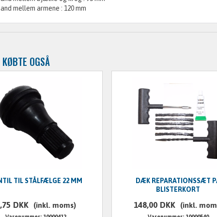
tand mellem armene : 120 mm
 KØBTE OGSÅ
NTIL TIL STÅLFÆLGE 22 MM
DÆK REPARATIONSSÆT P
BLISTERKORT
,75
DKK
148,00
DKK
(inkl. moms)
(inkl. mom