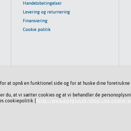
Handelsbetingelser
Levering og returnering
Finansiering
Cookie politik
r at opnå en funktionel side og for at huske dine foretrukne i
der du, at vi sætter cookies og at vi behandler de personoplysn
s cookiepolitik [
https://www.ajengros.dk/shop/cms-cookie-po
ING