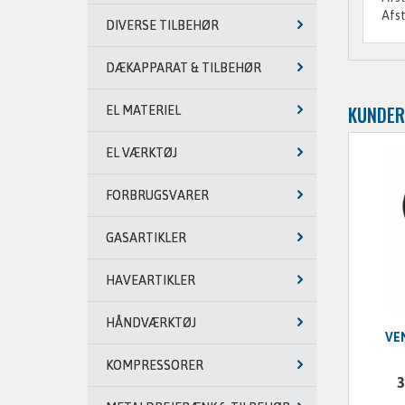
Afs
DIVERSE TILBEHØR
DÆKAPPARAT & TILBEHØR
KUNDER
EL MATERIEL
EL VÆRKTØJ
FORBRUGSVARER
GASARTIKLER
HAVEARTIKLER
HÅNDVÆRKTØJ
VE
KOMPRESSORER
3