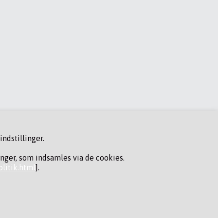
ndstillinger.
inger, som indsamles via de cookies.
litik.html
].