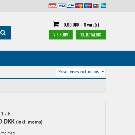
0,00 DKK
-
0 vare(r)
VIS KURV
TIL BETALING
1
stk.
0 DKK
(inkl. moms)