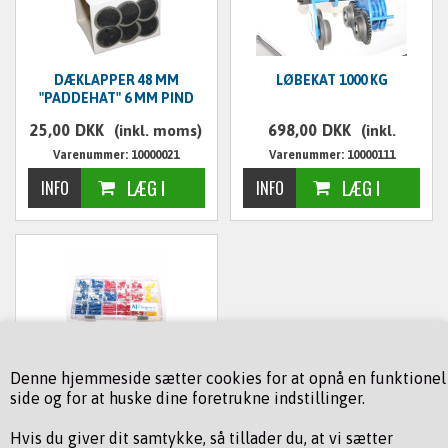
DÆKLAPPER 48 MM
LØBEKAT 1000 KG
"PADDEHAT" 6 MM PIND
25,00
DKK
698,00
DKK
(inkl. moms)
(inkl.
Varenummer: 10000021
Varenummer: 10000111
moms)
KABELSKO SÆT 200 DELE
Denne hjemmeside sætter cookies for at opnå en funktionel
side og for at huske dine foretrukne indstillinger.
98,00
DKK
(inkl. moms)
Hvis du giver dit samtykke, så tillader du, at vi sætter
Varenummer: 10000227