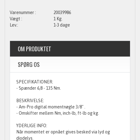
20039986
1 Kg.
1-3 dage
OM PRODUKTET
SPØRG OS
SPECIFIKATIONER:
- Spænder 6,8 - 135 Nm.
BESKRIVELSE:
- Am-Pro digital momentnøgle 3/8" .
- Omskifter mellem Nm, inch-lb, ft-lb og kg.
YDERLIGE INFO:
Når momentet er opnået gives besked via lyd og
diodelys.