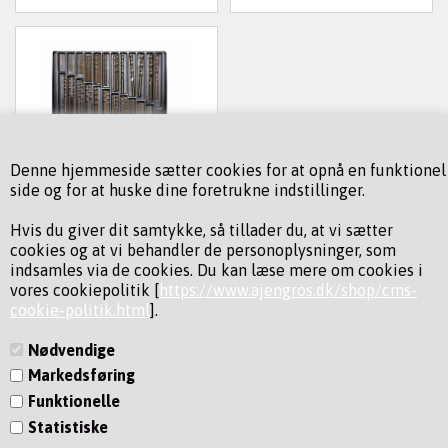
HSS COBOLT BOR 73 DELE I
Denne hjemmeside sætter cookies for at opnå en funktionel
KUFFERT
side og for at huske dine foretrukne indstillinger.
872,00
DKK
(inkl.
Hvis du giver dit samtykke, så tillader du, at vi sætter
Varenummer: 10009198
cookies og at vi behandler de personoplysninger, som
moms)
indsamles via de cookies. Du kan læse mere om cookies i
vores cookiepolitik [
https://www.ajengros.dk/shop/cms-
cookie-politik.html
].
Nødvendige
Markedsføring
Funktionelle
KONTAKT
Statistiske