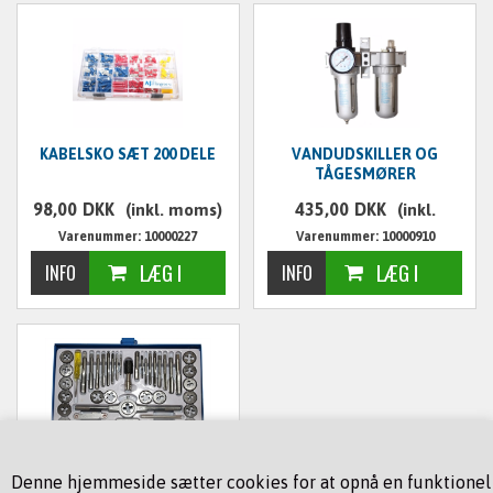
KABELSKO SÆT 200 DELE
VANDUDSKILLER OG
TÅGESMØRER
98,00
DKK
435,00
DKK
(inkl. moms)
(inkl.
Varenummer: 10000227
Varenummer: 10000910
moms)
GEVINDSKÆRESÆT
Denne hjemmeside sætter cookies for at opnå en funktionel