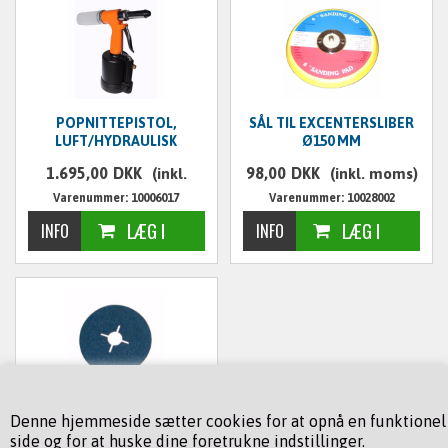
POPNITTEPISTOL,
SÅL TIL EXCENTERSLIBER
LUFT/HYDRAULISK
Ø150 MM
1.695,00
DKK
98,00
DKK
(inkl.
(inkl. moms)
Varenummer: 10006017
Varenummer: 10028002
moms)
FIBERSKIVE, Ø 115 MM.,
Denne hjemmeside sætter cookies for at opnå en funktionel
KORN 80
side og for at huske dine foretrukne indstillinger.