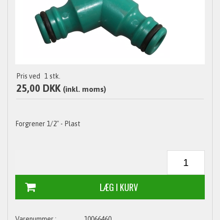
Pris ved
1
stk.
25,00 DKK
(inkl. moms)
Forgrener 1/2" - Plast
10066460