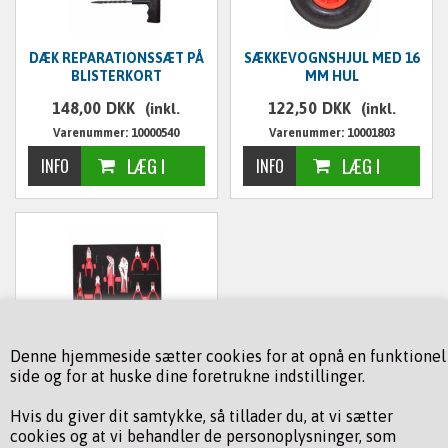
DÆK REPARATIONSSÆT PÅ
SÆKKEVOGNSHJUL MED 16
BLISTERKORT
MM HUL
148,00
DKK
122,50
DKK
(inkl.
(inkl.
Varenummer: 10000540
Varenummer: 10001803
moms)
moms)
TANGSÆT - 9 DELE
Denne hjemmeside sætter cookies for at opnå en funktionel
side og for at huske dine foretrukne indstillinger.
435,00
DKK
(inkl.
Hvis du giver dit samtykke, så tillader du, at vi sætter
Varenummer: 10003055
cookies og at vi behandler de personoplysninger, som
moms)