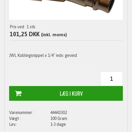
Pris ved
1
stk.
101,25 DKK
(inkl. moms)
JWL Koblingsnippel x 1/4" indv. gevind
44443302
100 Gram
1-3 dage