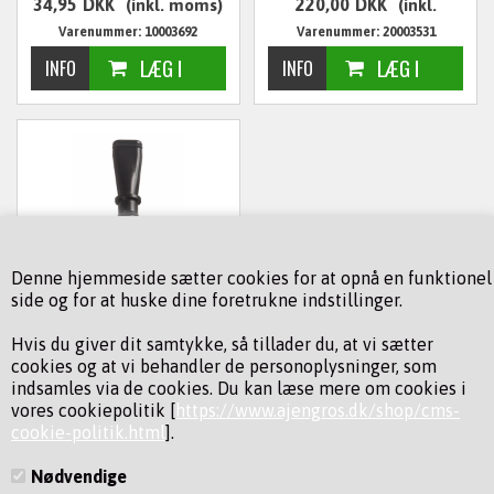
34,95
DKK
220,00
DKK
(inkl. moms)
(inkl.
Varenummer: 10003692
Varenummer: 20003531
moms)
JWL BRED DYSE TIL JWL
Denne hjemmeside sætter cookies for at opnå en funktionel
SODABLÆSER 2
side og for at huske dine foretrukne indstillinger.
74,00
DKK
(inkl. moms)
Hvis du giver dit samtykke, så tillader du, at vi sætter
Varenummer: 44145955
cookies og at vi behandler de personoplysninger, som
indsamles via de cookies. Du kan læse mere om cookies i
vores cookiepolitik [
https://www.ajengros.dk/shop/cms-
cookie-politik.html
].
Nødvendige