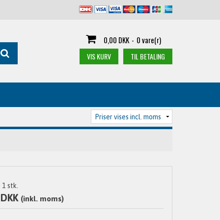
0,00 DKK
-
0 vare(r)
VIS KURV
TIL BETALING
1
stk.
 DKK
(inkl. moms)