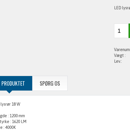
LED lysr
 PRODUKTET
SPØRG OS
lysrør 18 W
gde : 1200 mm
tyrke : 1620 LM
e : 4000K