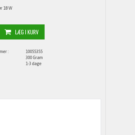
ør 18 W
10055355
300 Gram
1-3 dage