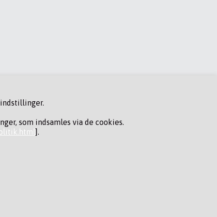
ndstillinger.
inger, som indsamles via de cookies.
litik.html
].
FØLG OS