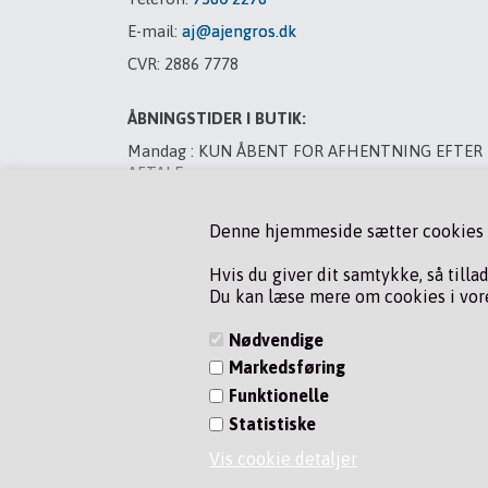
E-mail:
aj@ajengros.dk
CVR: 2886 7778
ÅBNINGSTIDER I BUTIK:
Mandag : KUN ÅBENT FOR AFHENTNING EFTER
AFTALE
Tirsdag : LUKKET
Denne hjemmeside sætter cookies fo
Onsdag : LUKKET
Torsdag : LUKKET
Hvis du giver dit samtykke, så tilla
Du kan læse mere om cookies i vore
Fredag : LUKKET
Lørdag : LUKKET
Nødvendige
Markedsføring
VED BYTNING AF GAS MANDAG OG TORSDAG, R
PÅ 75 80 22 76
Funktionelle
ORDERE FRA WEBSHOP SENDES MANDAG &
Statistiske
TORSDAG
Vis cookie detaljer
Find os