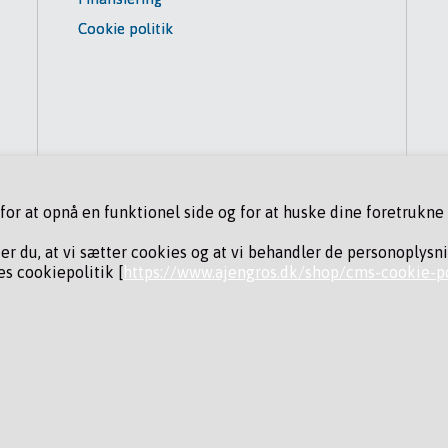
Cookie politik
r at opnå en funktionel side og for at huske dine foretrukne i
der du, at vi sætter cookies og at vi behandler de personoplysn
s cookiepolitik [
https://www.ajengros.dk/shop/cms-cookie-po
ING