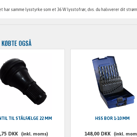
t har samme lysstyrke som et 36 W lysstofrør, dvs. du halvverer dit strø
 KØBTE OGSÅ
NTIL TIL STÅLFÆLGE 22 MM
HSS BOR 1-10 MM
,75
DKK
148,00
DKK
(inkl. moms)
(inkl. mom