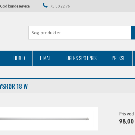
God kundeservice
75 80 22 76
TILBUD
E-MAIL
UGENS SPOTPRIS
PRESSE
LYSRØR 18 W
Pris ved
98,00