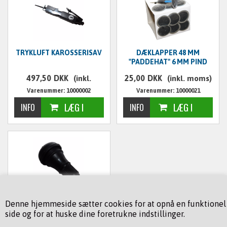
TRYKLUFT KAROSSERISAV
DÆKLAPPER 48 MM
"PADDEHAT" 6 MM PIND
497,50
DKK
25,00
DKK
(inkl.
(inkl. moms)
Varenummer: 10000002
Varenummer: 10000021
moms)
VENTIL TIL STÅLFÆLGE 22
Denne hjemmeside sætter cookies for at opnå en funktionel
MM
side og for at huske dine foretrukne indstillinger.
3,75
DKK
(inkl. moms)