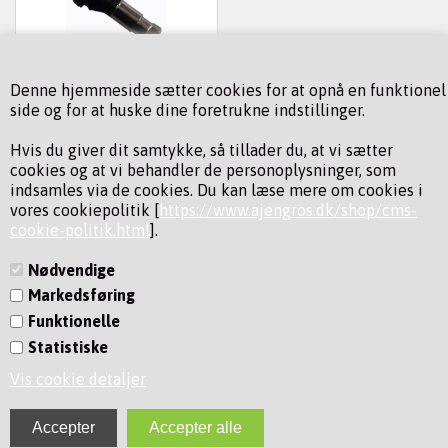
VENTIL CROME 28 MM
Denne hjemmeside sætter cookies for at opnå en funktionel
side og for at huske dine foretrukne indstillinger.
10,00
DKK
(inkl. moms)
Hvis du giver dit samtykke, så tillader du, at vi sætter
Varenummer: 10000415
cookies og at vi behandler de personoplysninger, som
indsamles via de cookies. Du kan læse mere om cookies i
vores cookiepolitik [
https://www.ajengros.dk/shop/cms-
cookie-politik.html
].
Nødvendige
Markedsføring
Funktionelle
KONTAKT
Statistiske
INFORMATION
Vis cookie detaljer
NYHEDSBREV