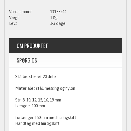
13177244
1 Kg.
1-3 dage
OM PRODUKTET
SPØRG OS
Stålbørstesæt 20 dele
Materiale : stål. messing og nylon
Str: 8, 10, 12, 15, 16, 19 mm
Længde: 100 mm
forlænger 150 mm med hurtigskift
Håndtag med hurtigskift