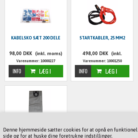
KABELSKO SÆT 200 DELE
STARTKABLER, 25 MM2
98,00
DKK
498,00
DKK
(inkl. moms)
(inkl.
Varenummer: 10000227
Varenummer: 10001250
moms)
STØVSUGERPOSE T/ 80 L.
Denne hjemmeside sætter cookies for at opnå en funktionel
side og for at huske dine foretrukne indstillinger.