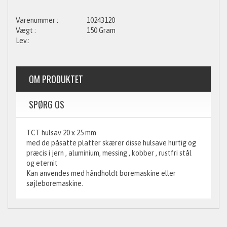
10243120
150 Gram
OM PRODUKTET
SPØRG OS
TCT hulsav 20 x 25 mm
med de påsatte platter skærer disse hulsave hurtig og
præcis i jern , aluminium, messing , kobber , rustfri stål
og eternit
Kan anvendes med håndholdt boremaskine eller
søjleboremaskine.