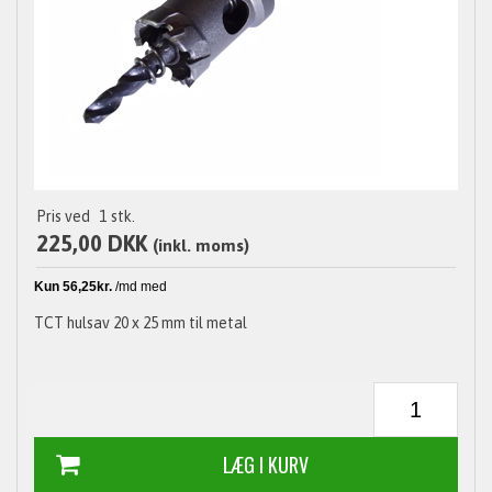
Pris ved
1
stk.
225,00 DKK
(inkl. moms)
TCT hulsav 20 x 25 mm til metal