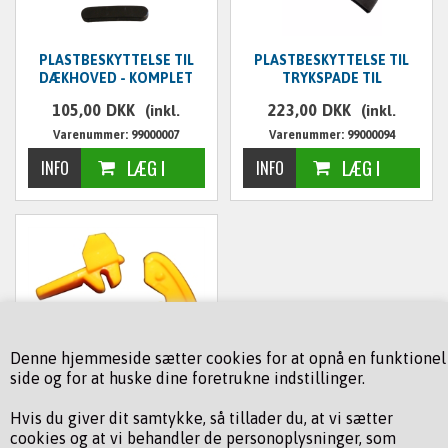
PLASTBESKYTTELSE TIL
PLASTBESKYTTELSE TIL
DÆKHOVED - KOMPLET
TRYKSPADE TIL
LT2 & LT3 - GL. MODEL
DÆKAPPARAT
105,00
DKK
223,00
DKK
(inkl.
(inkl.
Varenummer: 99000007
Varenummer: 99000094
moms)
moms)
PLASTBESKYTTELSE TIL
Denne hjemmeside sætter cookies for at opnå en funktionel
DÆKHOVED - KOMPLET
side og for at huske dine foretrukne indstillinger.
LT2 & LT3 - NY MODEL
105,00
DKK
(inkl.
Hvis du giver dit samtykke, så tillader du, at vi sætter
Varenummer: 99000207
cookies og at vi behandler de personoplysninger, som
moms)