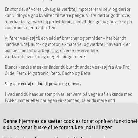
En stor del af vores udvalg af værktøj importerer vi selv, og derfor
kan vi tilbyde god kvalitet til færre penge. Vi tør derfor godt love,
at vi har billigt værktøj på hylderne, men af den grund går vi ikke på
kompromis med kvaliteten.
Vi fører værktøj til et væld af brancher og områder – heriblandt
håndværktøj, auto- og motor, el-materiel og værktøj, haveartikler,
pumper, metalforarbejdning, diverse reservedele,
værkstedsinventar og meget, meget mere.
Blandt kendte mærker finder du blandt andet værktøj fra Am-Pro,
Güde, Ferm, Migatronic, Reno, Bacho og Beta.
Salg af værktøj online til private og erhverv
Hvad end du handler som privat, erhverv, på vegne af en kunde med
EAN-nummer eller har egen virksomhed, så er du mere end
velkommen som kunde hos os. Vi har både noget til den
professionelle håndværker, der har krav til specifikke værktøjer
eller maskiner, som skal passe ind i nogle særlige behov, men også
Denne hjemmeside sætter cookies for at opnå en funktionel
noget til gør-det-selv-manden, der har projekter hjemme i privaten.
side og for at huske dine foretrukne indstillinger.
Har du brug for hjælp til at finde det rette værktøj, eller har du