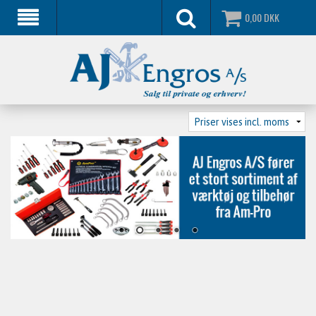
0,00
DKK