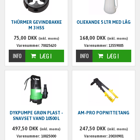
THÜRMER GEVINDBAKKE
OLIEKANDE 5 LTR MED LÅG
M 3 HSS
75,00
DKK
168,00
DKK
(inkl. moms)
(inkl. moms)
Varenummer: 70025620
Varenummer: 13559005
DYKPUMPE GRØN PLAST -
AM-PRO POPNITTETANG
SNAVSET VAND 10500 L
497,50
DKK
247,50
DKK
(inkl. moms)
(inkl. moms)
Varenummer: 10025000
Varenummer: 20030901