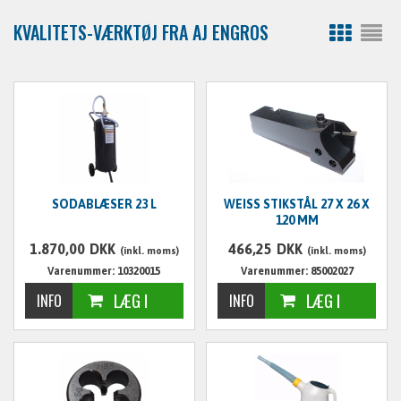
KVALITETS-VÆRKTØJ FRA AJ ENGROS
SODABLÆSER 23 L
WEISS STIKSTÅL 27 X 26 X
120 MM
1.870,00
DKK
466,25
DKK
(inkl. moms)
(inkl. moms)
Varenummer: 10320015
Varenummer: 85002027